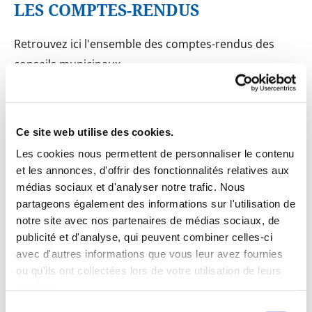
LES COMPTES-RENDUS
Retrouvez ici l'ensemble des comptes-rendus des
conseils municipaux.
Procès-verbal du conseil du 30/06/2025 approuvé
lors de la séance du 23/07/2025
Ce site web utilise des cookies.
Procès-verbal du conseil du 06/05/2025 approuvé
Les cookies nous permettent de personnaliser le contenu
lors de la séance du 30/06/2025
et les annonces, d'offrir des fonctionnalités relatives aux
médias sociaux et d'analyser notre trafic. Nous
Procès-verbal du conseil du 26/03/2025 approuvé
partageons également des informations sur l'utilisation de
lors de la séance du 06/05/2025
notre site avec nos partenaires de médias sociaux, de
publicité et d'analyse, qui peuvent combiner celles-ci
avec d'autres informations que vous leur avez fournies
Procès-verbal du conseil du 24/02/2025 approuvé
ou qu'ils ont collectées lors de votre utilisation de leurs
lors de la séance du 26/03/2025
services.
Sélection
Procès-verbal du conseil du 08/01/2025 approuvé