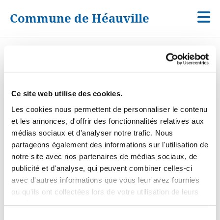
Commune de Héauville
Retrouvez l'affichage légal (Arrêtés, délibérations....)
sur l'application
Panneau Pocket
Ce site web utilise des cookies.
Les cookies nous permettent de personnaliser le contenu
Attention : Ce module est seulement visible sur
et les annonces, d'offrir des fonctionnalités relatives aux
l'application mobile de Panneau Pocket ! Pensez à la
médias sociaux et d'analyser notre trafic. Nous
télécharger sur votre smartphone
partageons également des informations sur l'utilisation de
notre site avec nos partenaires de médias sociaux, de
AP rappel réglementation bécasse des bois
publicité et d'analyse, qui peuvent combiner celles-ci
avec d'autres informations que vous leur avez fournies
AP annexe lièvre 2025
ou qu'ils ont collectées lors de votre utilisation de leurs
AP ouverture et clôture chasse 2025-2026
services.
AP Classement des animaux susceptibles
Sélection