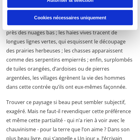
grand quadrilatère des champs cultivés s’étend
jusqu’au littoral blanchi par l’écume des premières
Cookies nécessaires uniquement
vagues ; la Lande hisse ses pins maritimes au plus
près des nuages bas ; les haies vives tracent de
longues lignes vertes, qui esquissent le découpage
des prairies herbeuses ; les chasses apparaissent
comme des serpentins empierrés ; enfin, surplombés
de tuiles orangées, d’ardoises ou de pierres
argentées, les villages égrènent la vie des hommes
dans cette contrée qu’ils ont eux-mêmes façonnée.
Trouver ce paysage si beau peut sembler subjectif,
exagéré. Mais ne faut-il revendiquer cette préférence
et même cette partialité - qui n’a rien à voir avec le
chauvinisme - pour la terre que l’on aime ? Dans son
plus beau livre, qui s’appelle « Un jour », l’écrivain