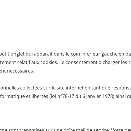
petit onglet qui apparait dans le coin inférieur gauche en b
ntement relatif aux cookies. Le consentement à charger les co
ent nécessaires.
nnelles collectées sur le site internet en tant que respon
nformatique et libertés (loi n°78-17 du 6 janvier 1978) ainsi
ligne sont transmises sur une boîte mail de service. Votre