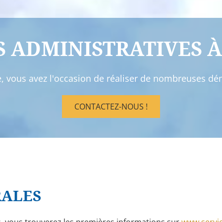
 ADMINISTRATIVES À
vous avez l'occasion de réaliser de nombreuses déma
CONTACTEZ-NOUS !
RALES